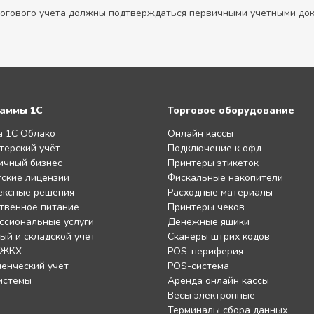
логового учета должны подтверждаться первичными учетными до
аммы 1С
Торговое оборудование
а 1С Облако
Онлайн кассы
терский учёт
Подключение к офд
ичный бизнес
Принтеры этикеток
ские лицензии
Фискальные накопители
ексные решения
Расходные материалы
твенное питание
Принтеры чеков
ссиональные услуги
Денежные ящики
ый и складской учёт
Сканеры штрих кодов
 ЖКХ
POS-периферия
енческий учет
POS-система
истемы
Аренда онлайн кассы
Весы электронные
Терминалы сбора данных