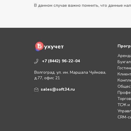
В данном случае важно помнить, что данные на
Прогр
Аренд
+7 (8442) 96-22-04
Бухгал
Гостин
Волгоград. ул. им. Маршала Чуйкова,
Клиент
д.77, офис 21
Компл
Общес
sales@soft34.ru
Профе
Торгов
ТСЖ и
Управл
CRM-с