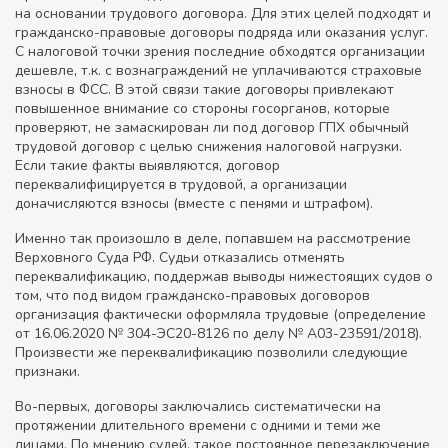
на основании трудового договора. Для этих целей подходят и
гражданско-правовые договоры подряда или оказания услуг.
С налоговой точки зрения последние обходятся организации
дешевле, т.к. с вознаграждений не уплачиваются страховые
взносы в ФСС. В этой связи такие договоры привлекают
повышенное внимание со стороны госорганов, которые
проверяют, не замаскирован ли под договор ГПХ обычный
трудовой договор с целью снижения налоговой нагрузки.
Если такие факты выявляются, договор
переквалифицируется в трудовой, а организации
доначисляются взносы (вместе с пенями и штрафом).
Именно так произошло в деле, попавшем на рассмотрение
Верховного Суда РФ. Судьи отказались отменять
переквалификацию, поддержав выводы нижестоящих судов о
том, что под видом гражданско-правовых договоров
организация фактически оформляла трудовые (определение
от 16.06.2020 № 304-ЭС20-8126 по делу № А03-23591/2018).
Произвести же переквалификацию позволили следующие
признаки.
Во-первых, договоры заключались систематически на
протяжении длительного времени с одними и теми же
лицами. По мнению судей, такое постоянное перезаключение