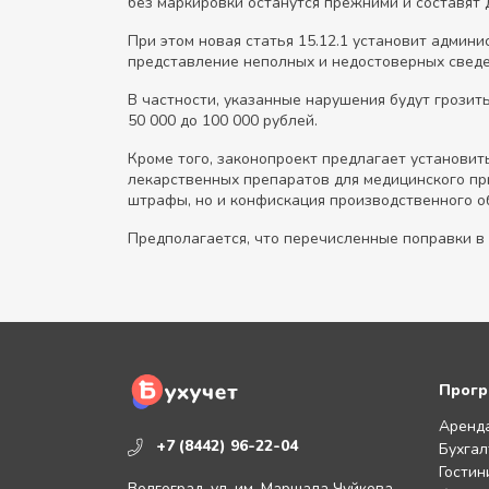
без маркировки останутся прежними и составят д
При этом новая статья 15.12.1 установит админ
представление неполных и недостоверных сведе
В частности, указанные нарушения будут грозит
50 000 до 100 000 рублей.
Кроме того, законопроект предлагает установи
лекарственных препаратов для медицинского пр
штрафы, но и конфискация производственного о
Предполагается, что перечисленные поправки в К
Прогр
Аренд
+7 (8442) 96-22-04
Бухгал
Гостин
Волгоград. ул. им. Маршала Чуйкова,