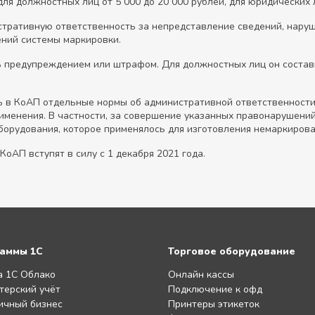
ля должностных лиц от 5 000 до 20 000 рублей, для юридических л
истративную ответственность за непредставление сведений, нару
ний системы маркировки.
ь предупреждением или штрафом. Для должностных лиц он составит
ть в КоАП отдельные нормы об административной ответственност
именения. В частности, за совершение указанных правонарушени
борудования, которое применялось для изготовления немаркирова
оАП вступят в силу с 1 декабря 2021 года.
аммы 1С
Торговое оборудование
а 1С Облако
Онлайн кассы
терский учёт
Подключение к офд
ичный бизнес
Принтеры этикеток