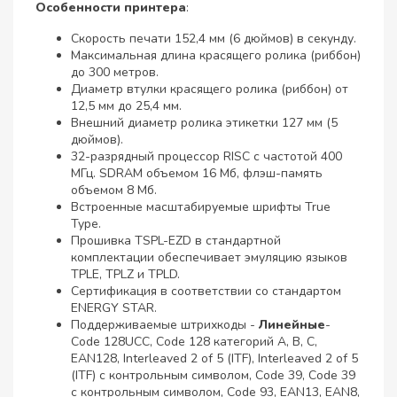
Особенности принтера
:
Скорость печати 152,4 мм (6 дюймов) в секунду.
Максимальная длина красящего ролика (риббон)
до 300 метров.
Диаметр втулки красящего ролика (риббон) от
12,5 мм до 25,4 мм.
Внешний диаметр ролика этикетки 127 мм (5
дюймов).
32-разрядный процессор RISC с частотой 400
МГц. SDRAM объемом 16 Мб, флэш-память
объемом 8 Мб.
Встроенные масштабируемые шрифты True
Type.
Прошивка TSPL-EZD в стандартной
комплектации обеспечивает эмуляцию языков
TPLE, TPLZ и TPLD.
Сертификация в соответствии со стандартом
ENERGY STAR.
Поддерживаемые штрихкоды -
Линейные
-
Code 128UCC, Code 128 категорий A, B, C,
EAN128, Interleaved 2 of 5 (ITF), Interleaved 2 of 5
(ITF) с контрольным символом, Code 39, Code 39
с контрольным символом, Code 93, EAN13, EAN8,